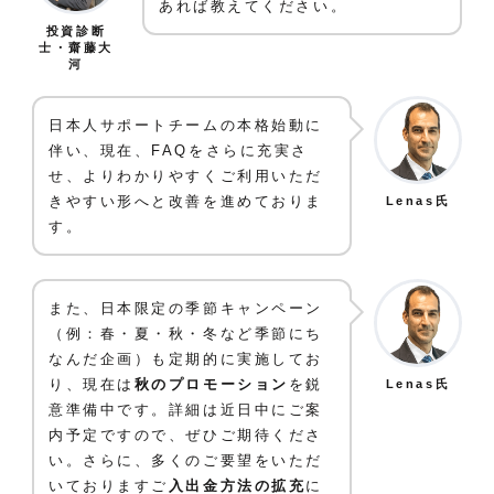
あれば教えてください。
投資診断
士・齋藤大
河
日本人サポートチームの本格始動に
伴い、現在、FAQをさらに充実さ
せ、よりわかりやすくご利用いただ
きやすい形へと改善を進めておりま
Lenas氏
す。
また、日本限定の季節キャンペーン
（例：春・夏・秋・冬など季節にち
なんだ企画）も定期的に実施してお
り、現在は
秋のプロモーション
を鋭
Lenas氏
意準備中です。詳細は近日中にご案
内予定ですので、ぜひご期待くださ
い。さらに、多くのご要望をいただ
いておりますご
入出金方法の拡充
に