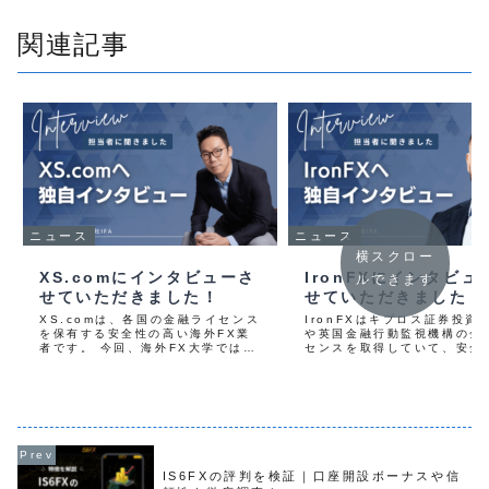
関連記事
ニュース
ニュース
横スクロー
XS.comにインタビューさ
IronFXにインタビュ
ルできます
せていただきました！
せていただきました！
XS.comは、各国の金融ライセンス
IronFXはキプロス証券投資
を保有する安全性の高い海外FX業
や英国金融行動監視機構の金
者です。 今回、海外FX大学では
センスを取得していて、安全
XS.comの特徴や今後の計画につい
いFXブローカーです。 今回
てお伺いするため、担当者様にイン
FX大学ではIronFXの会社
タビューさせていただきました。
今後の展望についてお伺いす
インタビューを受けていただいた方
め、事業開発・営業部門統括
XS....
プロス...
IS6FXの評判を検証｜口座開設ボーナスや信