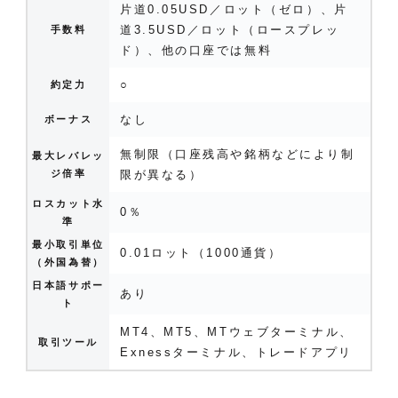
片道0.05USD／ロット（ゼロ）、片
道3.5USD／ロット（ロースプレッ
手数料
ド）、他の口座では無料
○
約定力
なし
ボーナス
無制限（口座残高や銘柄などにより制
最大レバレッ
ジ倍率
限が異なる）
ロスカット水
0％
準
最小取引単位
0.01ロット（1000通貨）
（外国為替）
日本語サポー
あり
ト
MT4、MT5、MTウェブターミナル、
取引ツール
Exnessターミナル、トレードアプリ