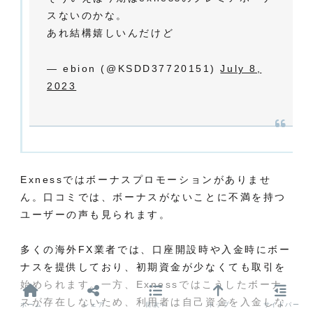
スないのかな。
あれ結構嬉しいんだけど
— ebion (@KSDD37720151)
July 8,
2023
Exnessではボーナスプロモーションがありませ
ん
。口コミでは、ボーナスがないことに不満を持つ
ユーザーの声も見られます。
多くの海外FX業者では、口座開設時や入金時にボー
ナスを提供しており、初期資金が少なくても取引を
始められます。一方、Exnessではこうしたボーナ
スが存在しないため、利用者は自己資金を入金しな
ホーム
シェア
目次へ
トップ
サイドバー