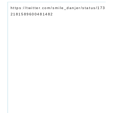
https://twitter.com/smile_danjer/status/173
2181589600481482